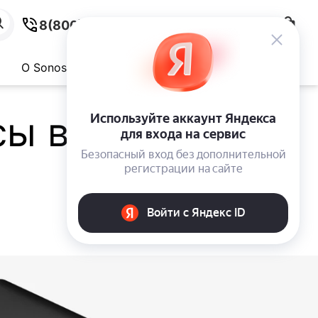
8(800)300-69-76
О Sonos
ы во все ваши