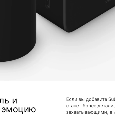
ль и
Если вы добавите Su
станет более детал
 эмоцию
захватывающими, а 