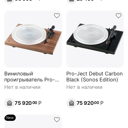
Виниловый
Pro-Ject Debut Carbon
проигрыватель Pro-
Black (Sonos Edition)
Ject Debut Carbon
Нет в наличии
Нет в наличии
Walnut (Sonos Edition)
75 920
Р
75 920
Р
00
00
New