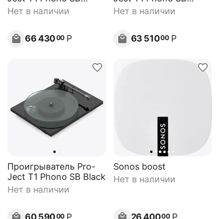
White
Walnut
Нет в наличии
Нет в наличии
66 430
Р
63 510
Р
00
00
Проигрыватель Pro-
Sonos boost
Ject T1 Phono SB Black
Нет в наличии
Нет в наличии
60 590
Р
26 400
Р
00
00