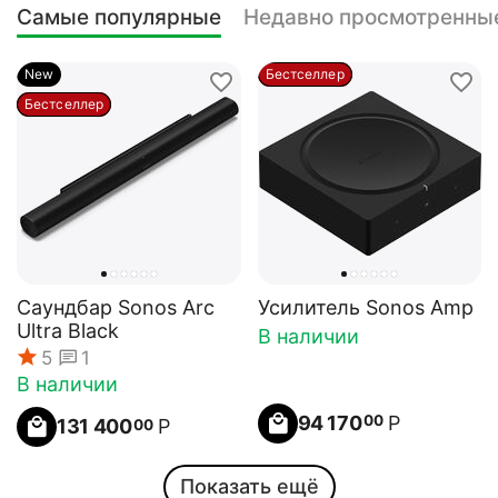
Самые популярные
Недавно просмотренны
New
Бестселлер
Бестселлер
Саундбар Sonos Arc
Усилитель Sonos Amp
Ultra Black
В наличии
5
1
В наличии
94 170
Р
00
131 400
Р
00
Показать ещё
Бестселлер