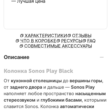
— Лучшая цена
ХАРАКТЕРИСТИКИ
ОТЗЫВЫ
ЧТО В КОРОБКЕ
РЕСУРСЫ
FAQ
СОВМЕСТИМЫЕ АКСЕССУАРЫ
Описание
Колонка Sonos Play Black
Колонка Sonos Play Black — порта
От
кухонной столешницы
до
вершины горы
,
от
заднего двора
и дальше —
Sonos Play
наполняет любое пространство
насыщенным
стереозвуком
и
глубокими басами
, которыми
славится Sonos. Колонка
автоматически